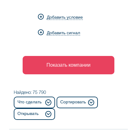
компании
регионе
из
Добавить условие
отрасли
Добавить сигнал
Показать компании
Найдено: 75 790
Что сделать
Сортировать
Открывать