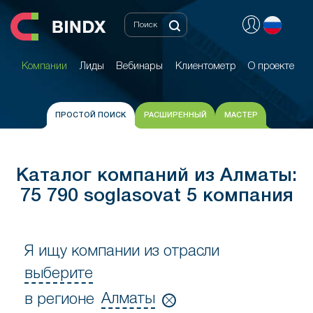
Компании
Лиды
Вебинары
Клиентометр
О проекте
Компании
Лиды
Вебинары
Клиентометр
О проекте
ПРОСТОЙ ПОИСК
РАСШИРЕННЫЙ
МАСТЕР
Каталог компаний из Алматы:
75 790 soglasovat 5 компания
Я ищу компании из отрасли
выберите
Я
Алматы
в регионе
ищу
в