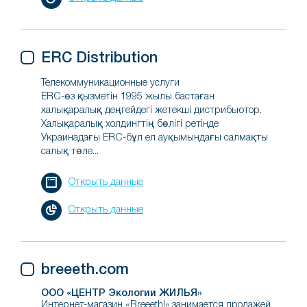
ERC Distribution
Телекоммуникационные услуги
ERC-өз қызметін 1995 жылы бастаған
халықаралық деңгейдегі жетекші дистрибьютор.
Халықаралық холдингтің бөлігі ретінде
Украинадағы ERC-бұл ел ауқымындағы салмақты
салық төле...
Открыть данные
Открыть данные
breeeth.com
ООО «ЦЕНТР Экологии ЖИЛЬЯ»
Интернет-магазин «Breeeth!» занимается продажей