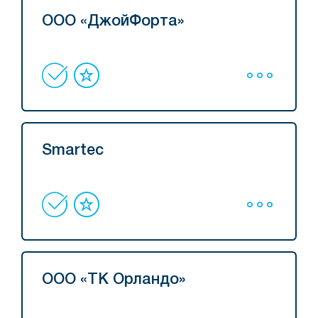
ООО «ДжойФорта»
Smartec
ООО «ТК Орландо»