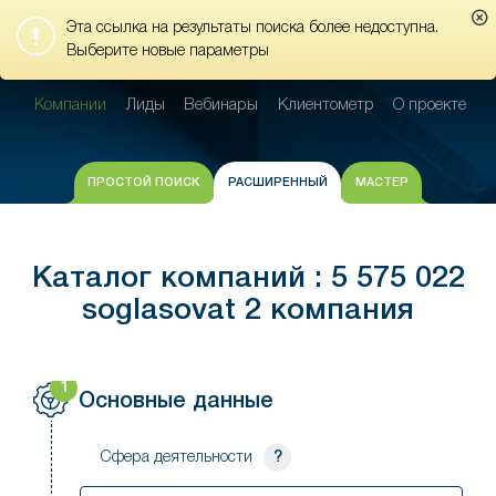
Эта ссылка на результаты поиска более недоступна.
Компании
Лиды
Вебинары
Клиентометр
О проекте
Выберите новые параметры
Компании
Лиды
Вебинары
Клиентометр
О проекте
ПРОСТОЙ ПОИСК
РАСШИРЕННЫЙ
МАСТЕР
Каталог компаний : 5 575 022
soglasovat 2 компания
1
Основные данные
Сфера деятельности
?