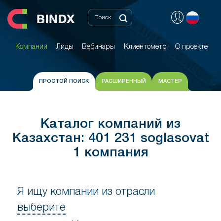
Компании
Лиды
Вебинары
Клиентометр
О проекте
Компании
Лиды
Вебинары
Клиентометр
О проекте
ПРОСТОЙ ПОИСК
РАСШИРЕННЫЙ
МАСТЕР
Каталог компаний из
Казахстан: 401 231 soglasovat
1 компания
Я ищу компании из отрасли
выберите
Я