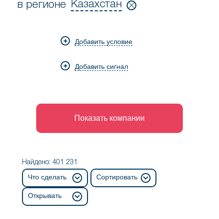
Казахстан
в регионе
ищу
в
компании
регионе
из
Добавить условие
отрасли
Добавить сигнал
Показать компании
Найдено: 401 231
Что сделать
Сортировать
Открывать