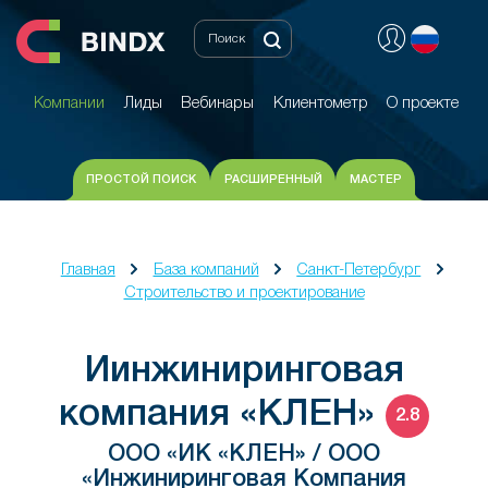
Компании
Лиды
Вебинары
Клиентометр
О проекте
Компании
Лиды
Вебинары
Клиентометр
О проекте
ПРОСТОЙ ПОИСК
РАСШИРЕННЫЙ
МАСТЕР
Главная
База компаний
Санкт-Петербург
Строительство и проектирование
Иинжиниринговая
компания «КЛЕН»
2.8
ООО «ИК «КЛЕН» / ООО
«Инжиниринговая Компания