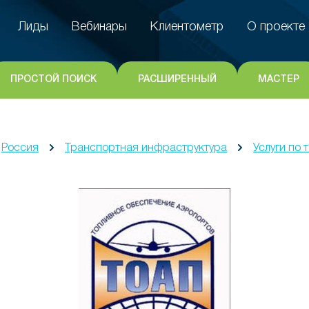
Лиды
Вебинары
Клиентометр
О проекте
Лиды
Вебинары
Клиентометр
О проекте
ПРОСТОЙ ПОИСК
РАСШИРЕННЫЙ
МАСТЕР
Россия
Транспортная инфраструктура
Услуги по 