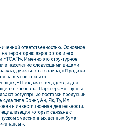
аниченной ответственностью. Основное
 на территорию аэропортов и его
м «ТОАП». Именно это структурное
ции и население следующими видами
мазута, дизельного топлива; • Продажа
ой наземной техники,
тующих; • Продажа спецодежды для
ющего персонала. Партнерами группы
чивают регулярные поставки продукции
да типа Боинг, Ан, Як, Ту, Ил,
совая и инвестиционная деятельности.
ециализация которых связана с
ыпуском эмиссионных ценных бумаг.
П-Финансы».