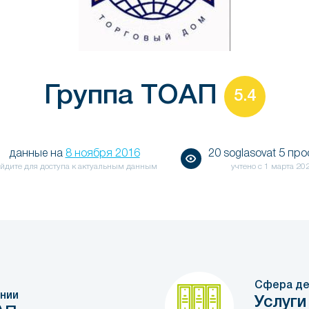
Группа ТОАП
5.4
данные на
8 ноября 2016
20 soglasovat 5 пр
йдите для доступа к актуальным данным
учтено с
1 марта 20
Сфера де
нии
Услуги