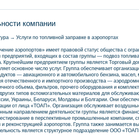
ьности компании
ура → Услуги по топливной заправке в аэропортах
чение аэропортов» имеет правовой статус общества с огр
 предприятий, входящих в состав группы — подвоз топлива
а. Крупнейшим предприятием группы является Торговый до
ляет основное число услуг. Группа обеспечивает организа
дуктов — авиационного и автомобильного бензина, масел, 
я отечественного и импортного производства — аэродромн
чного объема, фильтров, прочего оборудования и комплек
 других типов вспомогательных материалов для обслужива
сии, Украины, Беларуси, Молдовы и Болгарии. Они обеспе
ции от лица «ТОАП». Организация обслуживает воздушные су
епенным направлением деятельности группы является финан
вестирование в перспективные промышленные компании, сп
 и реконструкцией аэропортов. Группа также занимается в
тельность является структурное подразделение ООО «ТОА