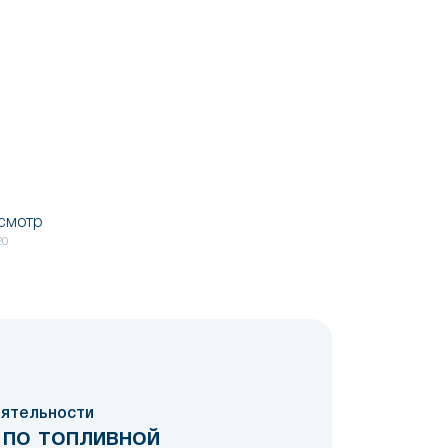
осмотр
20
ятельности
 по топливной