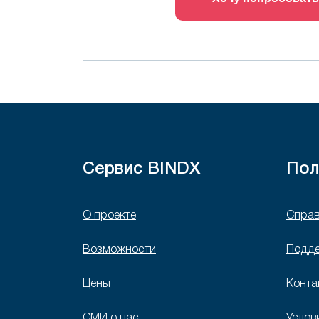
Сервис BINDX
Пол
О проекте
Справ
Возможности
Подд
Цены
Конта
СМИ о нас
Услов