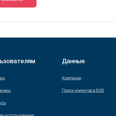
ьзователям
Данные
ка
Компании
ержка
Поиск клиентов в B2B
кты
ия использования