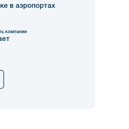
ке в аэропортах
ть компании
ает