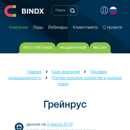
Компании
Лиды
Вебинары
Клиентометр
О проекте
Компании
Лиды
Вебинары
Клиентометр
О проекте
ПРОСТОЙ ПОИСК
РАСШИРЕННЫЙ
МАСТЕР
Главная
База компаний
Пищевая
промышленность
Прочее сельское хозяйство и рыбная
ловля
Грейнрус
данные на
9 марта 2016
войдите для доступа к актуальным данным