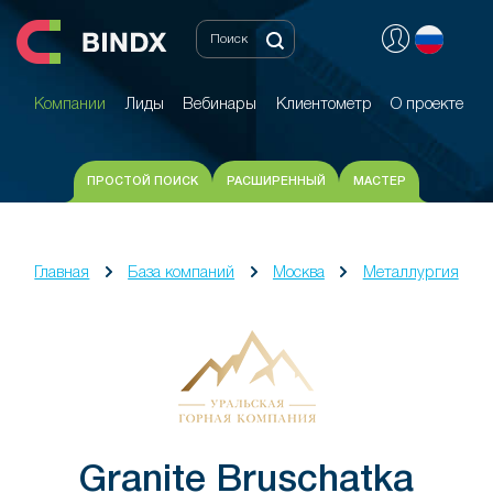
Компании
Лиды
Вебинары
Клиентометр
О проекте
Компании
Лиды
Вебинары
Клиентометр
О проекте
ПРОСТОЙ ПОИСК
РАСШИРЕННЫЙ
МАСТЕР
Главная
База компаний
Москва
Металлургия
Granite Bruschatka