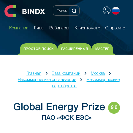
Компании
Лиды
Вебинары
Клиентометр
О проекте
Компании
Лиды
Вебинары
Клиентометр
О проекте
ПРОСТОЙ ПОИСК
РАСШИРЕННЫЙ
МАСТЕР
Главная
База компаний
Москва
Некоммерческие организации
Некоммерческие
партнёрства
Global Energy Prize
9.8
ПАО «ФСК ЕЭС»