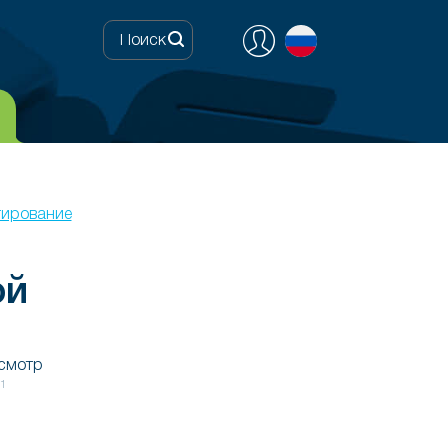
тирование
ой
осмотр
21