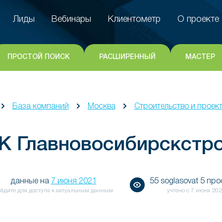
Лиды
Вебинары
Клиентометр
О проекте
Лиды
Вебинары
Клиентометр
О проекте
ПРОСТОЙ ПОИСК
РАСШИРЕННЫЙ
МАСТЕР
База компаний
Москва
Строительство и проек
К Главновосибирскстр
данные на
7 июня 2021
55 soglasovat 5 пр
йдите для доступа к актуальным данным
учтено с
7 июня 20