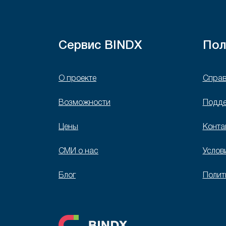
Сервис BINDX
Пол
О проекте
Справ
Возможности
Подд
Цены
Конта
СМИ о нас
Услов
Блог
Полит