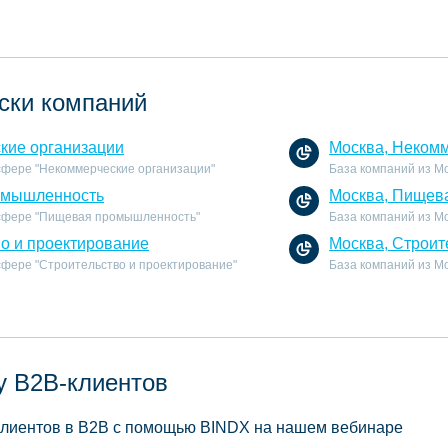
ски компаний
кие организации
Москва, Некомм
 сфере "Некоммерческие организации"
База компаний из М
омышленность
Москва, Пищев
 сфере "Пищевая промышленность"
База компаний из М
во и проектирование
Москва, Строит
 сфере "Строительство и проектирование"
База компаний из Мо
у B2B-клиентов
 клиентов в B2B с помощью BINDX на нашем вебинаре