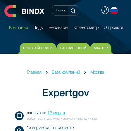
Компании
Лиды
Вебинары
Клиентометр
О проекте
Компании
Лиды
Вебинары
Клиентометр
О проекте
ПРОСТОЙ ПОИСК
РАСШИРЕННЫЙ
МАСТЕР
Главная
База компаний
Москва
Expertgov
данные на
16 марта
войдите для доступа к актуальным данным
13 soglasovat 5 просмотр