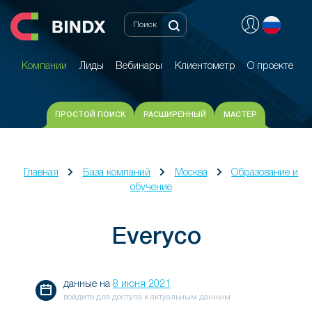
Компании
Лиды
Вебинары
Клиентометр
О проекте
Компании
Лиды
Вебинары
Клиентометр
О проекте
ПРОСТОЙ ПОИСК
РАСШИРЕННЫЙ
МАСТЕР
Главная
База компаний
Москва
Образование и
обучение
Everyco
данные на
8 июня 2021
войдите для доступа к актуальным данным