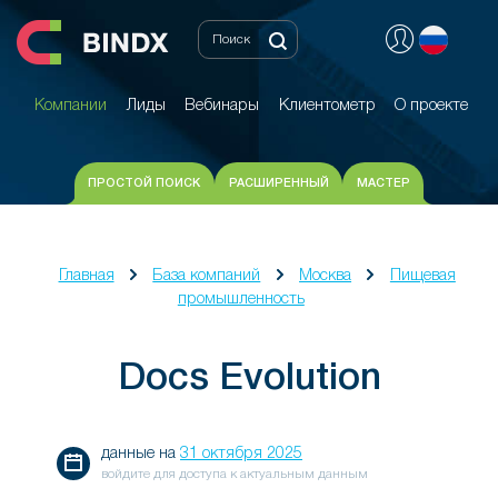
Компании
Лиды
Вебинары
Клиентометр
О проекте
Компании
Лиды
Вебинары
Клиентометр
О проекте
ПРОСТОЙ ПОИСК
РАСШИРЕННЫЙ
МАСТЕР
Главная
База компаний
Москва
Пищевая
промышленность
Docs Evolution
данные на
31 октября 2025
войдите для доступа к актуальным данным