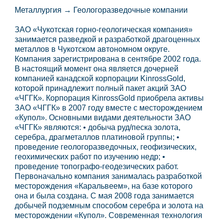
Металлургия → Геологоразведочные компании
ЗАО «Чукотская горно-геологическая компания»
занимается разведкой и разработкой драгоценных
металлов в Чукотском автономном округе.
Компания зарегистрирована в сентябре 2002 года.
В настоящий момент она является дочерней
компанией канадской корпорации KinrossGold,
которой принадлежит полный пакет акций ЗАО
«ЧГГК». Корпорация KinrossGold приобрела активы
ЗАО «ЧГГК» в 2007 году вместе с месторождением
«Купол». Основными видами деятельности ЗАО
«ЧГГК» являются: • добыча руд/песка золота,
серебра, драгметаллов платиновой группы; •
проведение геологоразведочных, геофизических,
геохимических работ по изучению недр; •
проведение топографо-геодезических работ.
Первоначально компания занималась разработкой
месторождения «Каральвеем», на базе которого
она и была создана. С мая 2008 года занимается
добычей подземным способом серебра и золота на
месторождении «Купол». Современная технология