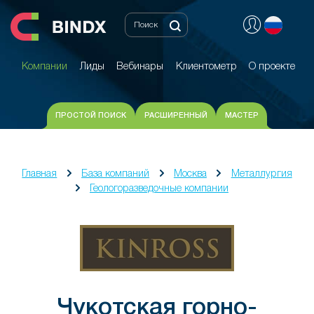
Компании
Лиды
Вебинары
Клиентометр
О проекте
Компании
Лиды
Вебинары
Клиентометр
О проекте
ПРОСТОЙ ПОИСК
РАСШИРЕННЫЙ
МАСТЕР
Главная
База компаний
Москва
Металлургия
Геологоразведочные компании
Чукотская горно-