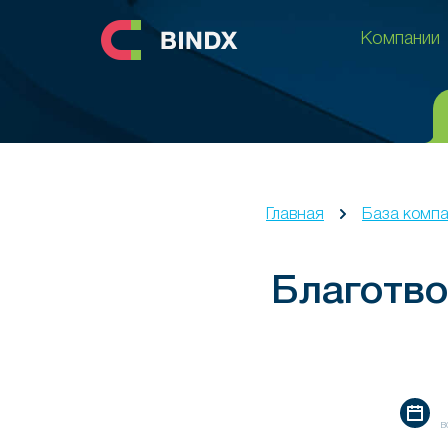
Компании
Компании
Главная
База комп
Благотв
в