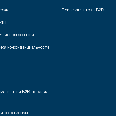
ержка
Поиск клиентов в B2B
кты
ия использования
ика конфиденциальности
втоматизации B2B-продаж
и по регионам