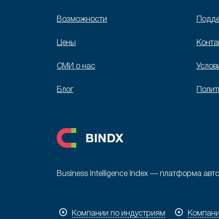
Возможности
Подд
Цены
Конта
СМИ о нас
Услов
Блог
Полит
Business Intelligence Index — платформа а
Компании по индустриям
Компани