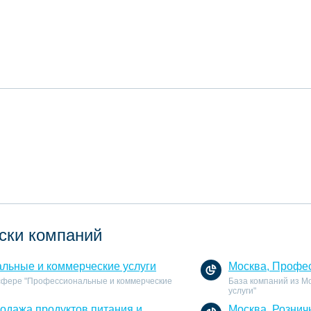
ски компаний
льные и коммерческие услуги
Москва, Профес
 сфере "Профессиональные и коммерческие
База компаний из М
услуги"
родажа продуктов питания и
Москва, Рознич