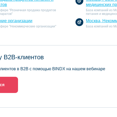
атов
медицинских п
 сфере "Розничная продажа продуктов
База компаний из М
паратов"
питания и медицинс
кие организации
Москва, Некомм
 сфере "Некоммерческие организации"
База компаний из М
у B2B-клиентов
 клиентов в B2B с помощью BINDX на нашем вебинаре
ся