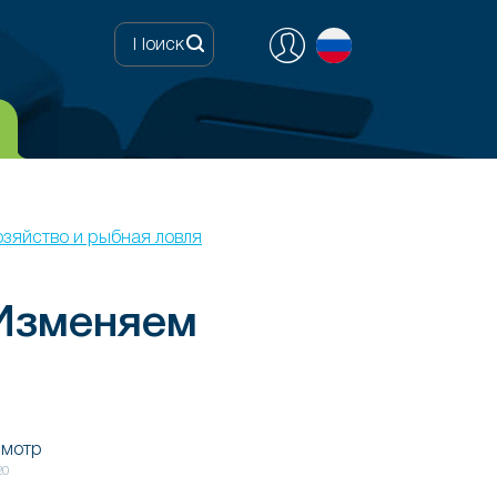
озяйство и рыбная ловля
Изменяем
смотр
20