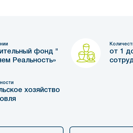
нии
Количест
ительный фонд "
от 1 д
ем Реальность»
сотру
ности
льское хозяйство
ловля