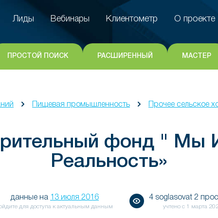
Лиды
Вебинары
Клиентометр
О проекте
Лиды
Вебинары
Клиентометр
О проекте
ПРОСТОЙ ПОИСК
РАСШИРЕННЫЙ
МАСТЕР
аний
Пищевая промышленность
Прочее сельское х
орительный фонд " Мы 
Реальность»
данные на
13 июля 2016
4 soglasovat 2 про
ойдите для доступа к актуальным данным
учтено с
1 марта 20