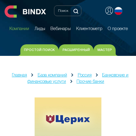
Компании
Лиды
Вебинары
Клиентометр
О проекте
Компании
Лиды
Вебинары
Клиентометр
О проекте
ПРОСТОЙ ПОИСК
РАСШИРЕННЫЙ
МАСТЕР
Главная
База компаний
Россия
Банковские и
финансовые услуги
Прочие банки