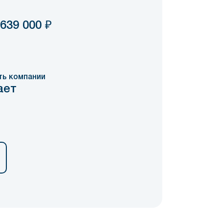
 639 000
₽
ть компании
ает