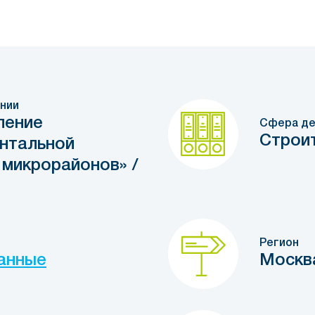
нии
ление
Сфера де
Строи
нтальной
 микрорайонов» /
Регион
анные
Москв