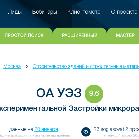
Лиды
Вебинары
Клиентометр
О проекте
Лиды
Вебинары
Клиентометр
О проекте
ПРОСТОЙ ПОИСК
РАСШИРЕННЫЙ
МАСТЕР
Москва
Строительство зданий и строительные матер
ОА УЭЗ
9.6
кспериментальной Застройки микрора
данные на
28 января
23 soglasovat 2 пр
йдите для доступа к актуальным данным
учтено с
1 марта 20