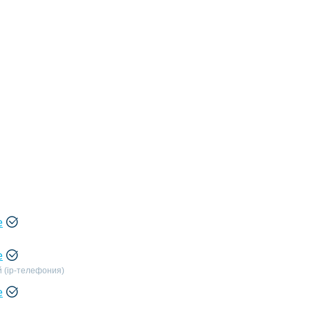
е
е
 (ip-телефония)
е