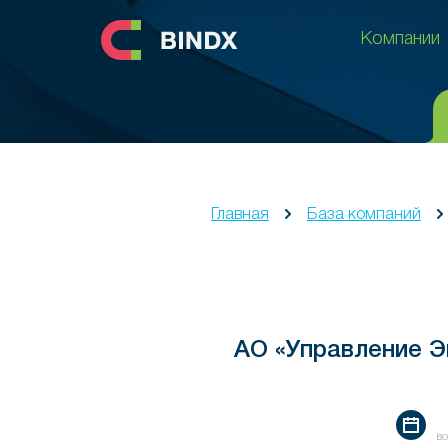
Компании
Компании
Главная
База компаний
АО «Управление Э
во