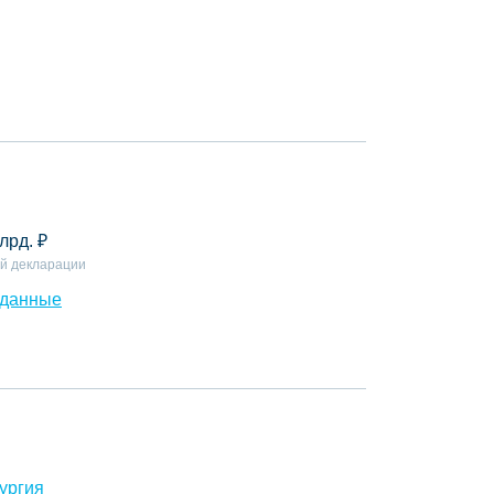
лрд.
₽
й декларации
 данные
ургия