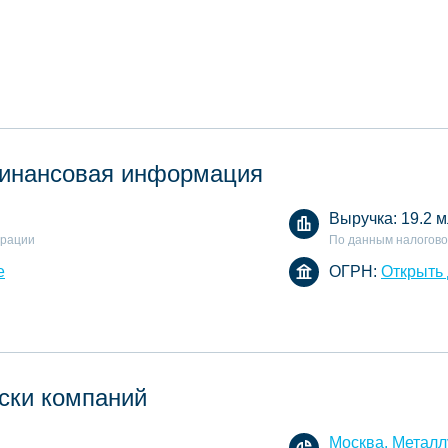
инансовая информация
Выручка:
19.2 м
арации
По данным налогово
е
ОГРН:
Открыть
ски компаний
Москва, Металл