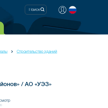
иалы
Строительство зданий
йонов» / АО «УЭЗ»
осмотр
20