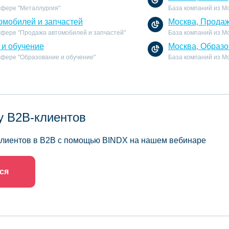
сфере "Металлургия"
База компаний из Мо
омобилей и запчастей
Москва, Продаж
 сфере "Продажа автомобилей и запчастей"
База компаний из М
 и обучение
Москва, Образо
 сфере "Образование и обучение"
База компаний из Мо
у B2B-клиентов
 клиентов в B2B с помощью BINDX на нашем вебинаре
ся