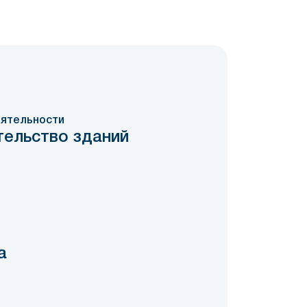
ятельности
тельство зданий
а