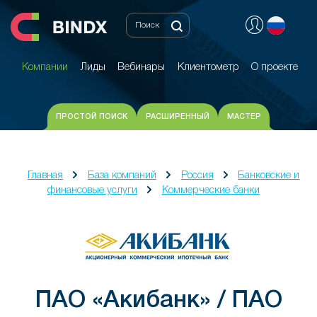
Компании
Лиды
Вебинары
Клиентометр
О проекте
Компании
Лиды
Вебинары
Клиентометр
О проекте
ПРОСТОЙ ПОИСК
РАСШИРЕННЫЙ
МАСТЕР
Главная
База компаний
Россия
Банковские и
финансовые услуги
Коммерческие банки
ПАО «Акибанк» / ПАО