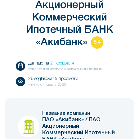
Акционерный
Коммерческий
Ипотечный БАНК
«Акибанк»
5.4
данные на
21 февраля
войдите для доступа к актуальным данным
26 soglasovat 5 просмотр
учтено с
1 марта 2020
Название компании
ПАО «Акибанк» / ПАО
Акционерный
Коммерческий Ипотечный