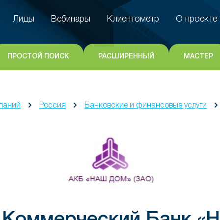
Лиды
Вебинары
Клиентометр
О проекте
Лиды
Вебинары
Клиентометр
О проекте
ПРОСТОЙ ПОИСК
РАСШИРЕННЫЙ
МАСТЕР
паний
Россия
Банковские и финансовые услуги
 Коммерческий Банк 