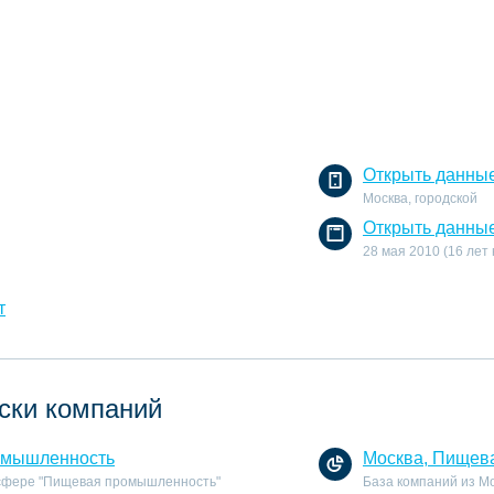
Открыть данны
Москва, городской
Открыть данны
28 мая 2010 (16 лет
т
ски компаний
омышленность
Москва, Пищев
 сфере "Пищевая промышленность"
База компаний из М