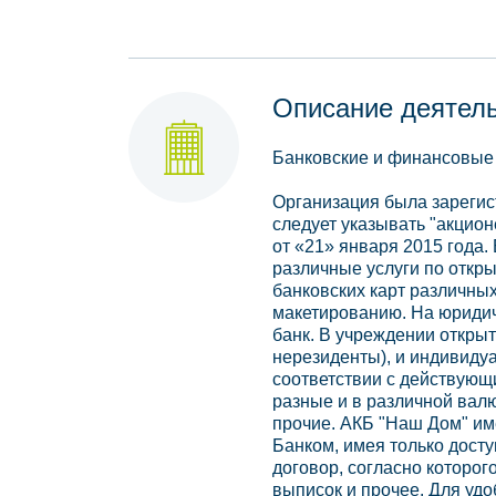
Описание деятел
Банковские и финансовые
Организация была зарегист
следует указывать "акцио
от «21» января 2015 года.
различные услуги по откр
банковских карт различных
макетированию. На юридич
банк. В учреждении открыт
нерезиденты), и индивиду
соответствии с действующ
разные и в различной вал
прочие. АКБ "Наш Дом" име
Банком, имея только досту
договор, согласно которог
выписок и прочее. Для уд