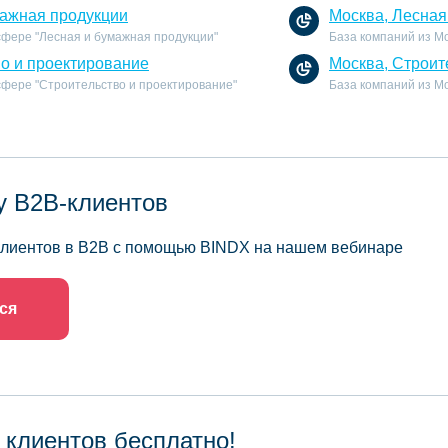
мажная продукции
Москва, Лесная
сфере "Лесная и бумажная продукции"
База компаний из Мо
во и проектирование
Москва, Строит
 сфере "Строительство и проектирование"
База компаний из Мо
у B2B-клиентов
 клиентов в B2B с помощью BINDX на нашем вебинаре
ся
 клиентов бесплатно!