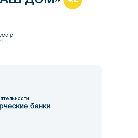
4.2
осмотр
20
ятельности
рческие банки