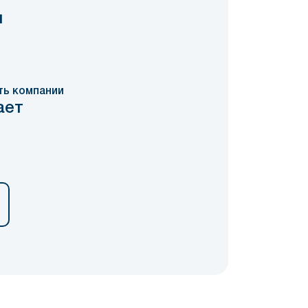
я
ть компании
ает