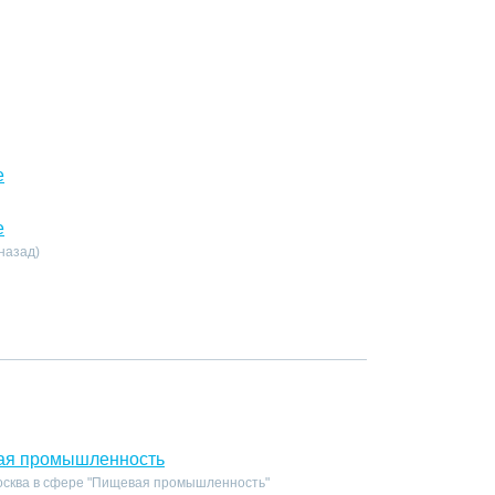
е
е
 назад)
ая промышленность
осква в сфере "Пищевая промышленность"