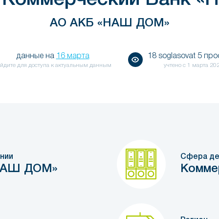
АО АКБ «НАШ ДОМ»
данные на
16 марта
18 soglasovat 5 пр
йдите для доступа к актуальным данным
учтено с
1 марта 20
нии
Сфера де
НАШ ДОМ»
Комме