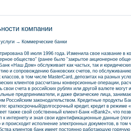
ьности компании
 услуги → Коммерческие банки
рирована 08 июля 1996 года. Изменила свое название в ко
нерное общество" (ранее было "закрытое акционерное обще
 Банк «Наш Дом» обслуживает как частых, так и юридическ
ытию и сопровождению банковских счетов, по обслуживан
 классов, в том числе MasterCard, депозитах на разных усл
еских клиентов рассчитаны конверсионные операции, расч
ь свои счета в российских рублях или другой валюте могут 
альные предприниматели, и даже физические лица, занима
им Российским законодательством. Кредитные продукты Ба
юте: краткосрочный/долгосрочный кредит, кредит в режиме
ет также свой собственный клиент-Банк «iBank2», что поз
п к интернету и зная свои идентификационные данные (лог
о и происходит исполнение электронных документов, в том
обства клиентов банк имеет постоянно работающую горячую 