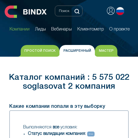
Компании
Лиды
Вебинары
Клиентометр
О проекте
Компании
Лиды
Вебинары
Клиентометр
О проекте
ПРОСТОЙ ПОИСК
РАСШИРЕННЫЙ
МАСТЕР
Каталог компаний : 5 575 022
soglasovat 2 компания
Какие компании попали в эту выборку
Выполняются
все
условия:
Статус валидации компания
:
>=