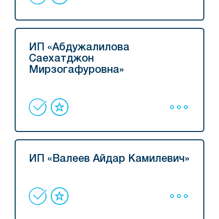
ИП «Абдужалилова
Саехатджон
Мирзогафуровна»
ИП «Валеев Айдар Камилевич»