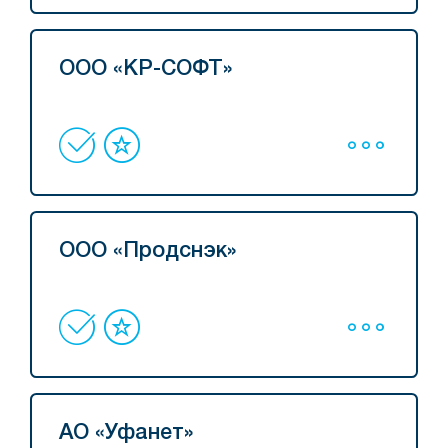
ООО «КР-СОФТ»
ООО «Продснэк»
АО «Уфанет»