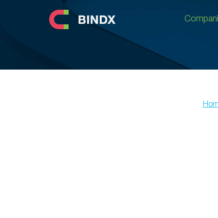
Compani
Compani
Hom