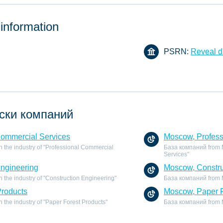
 information
PSRN:
Reveal d
ски компаний
Commercial Services
Moscow, Profess
 the industry of "Professional Commercial
База компаний from M
Services"
Engineering
Moscow, Constru
the industry of "Construction Engineering"
База компаний from M
Products
Moscow, Paper F
the industry of "Paper Forest Products"
База компаний from Mo