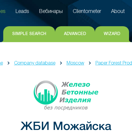
es
Leads
Вебинары
Clientometer
About
es
Leads
Вебинары
Clientometer
About
SIMPLE SEARCH
ADVANCED
WIZARD
e
Company database
Moscow
Paper Forest Pro
ЖБИ Можайска