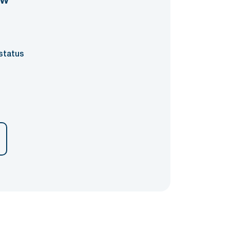
ow
status