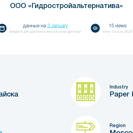
ООО «Гидростройальтернатива»
данные на
3 January
15 views
войдите для доступа к актуальным данным
since
12 July 2020
Industry
йска
Paper 
Region