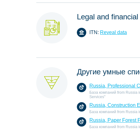
Legal and financial
ITN:
Reveal data
Другие умные спи
Russia, Professional 
База компаний from Russia in
Services"
Russia, Construction 
База компаний from Russia in 
Russia, Paper Forest 
База компаний from Russia in 