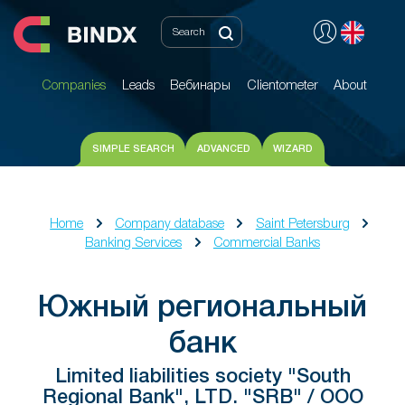
Companies
Leads
Вебинары
Clientometer
About
Companies
Leads
Вебинары
Clientometer
About
SIMPLE SEARCH
ADVANCED
WIZARD
Home
Company database
Saint Petersburg
Banking Services
Commercial Banks
Южный региональный
банк
Limited liabilities society "South
Regional Bank", LTD. "SRB" / ООО