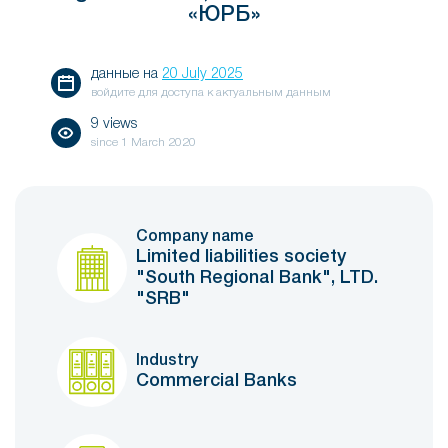
«ЮРБ»
данные на
20 July 2025
войдите для доступа к актуальным данным
9 views
since
1 March 2020
Company name
Limited liabilities society
"South Regional Bank", LTD.
"SRB"
Industry
Commercial Banks