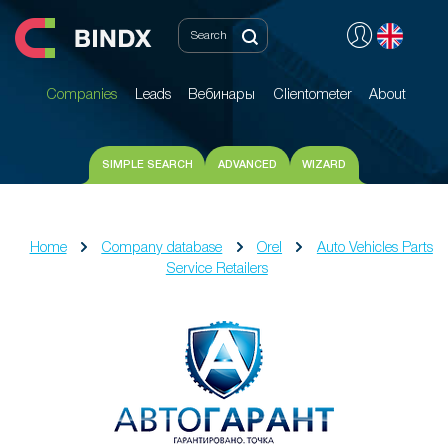
Companies
Leads
Вебинары
Clientometer
About
Companies
Leads
Вебинары
Clientometer
About
SIMPLE SEARCH
ADVANCED
WIZARD
Home
Company database
Orel
Auto Vehicles Parts
Service Retailers