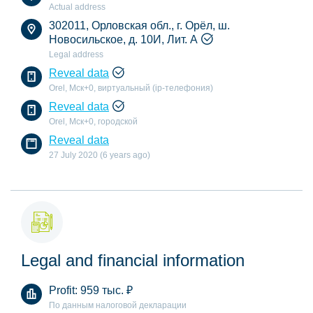
Actual address
302011, Орловская обл., г. Орёл, ш.
Новосильское, д. 10И, Лит. А
Legal address
Reveal data
Orel, Мск+0, виртуальный (ip-телефония)
Reveal data
Orel, Мск+0, городской
Reveal data
27 July 2020 (6 years ago)
Legal and financial information
Profit:
959 тыс.
₽
По данным налоговой декларации