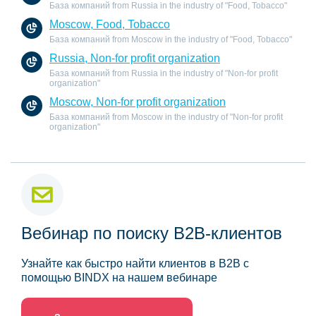
База компаний from Russia in the industry of "Food, Tobacco"
Moscow, Food, Tobacco
База компаний from Moscow in the industry of "Food, Tobacco"
Russia, Non-for profit organization
База компаний from Russia in the industry of "Non-for profit
organization"
Moscow, Non-for profit organization
База компаний from Moscow in the industry of "Non-for profit
organization"
Вебинар по поиску B2B-клиентов
Узнайте как быстро найти клиентов в B2B с
помощью BINDX на нашем вебинаре