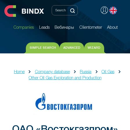
Companies
Leads
Вебинары
Clientometer
About
Companies
Leads
Вебинары
Clientometer
About
SIMPLE SEARCH
ADVANCED
WIZARD
Home
Company database
Russia
Oil Gas
Other Oil Gas Exploration and Production
ОАО «Востокгазпром»