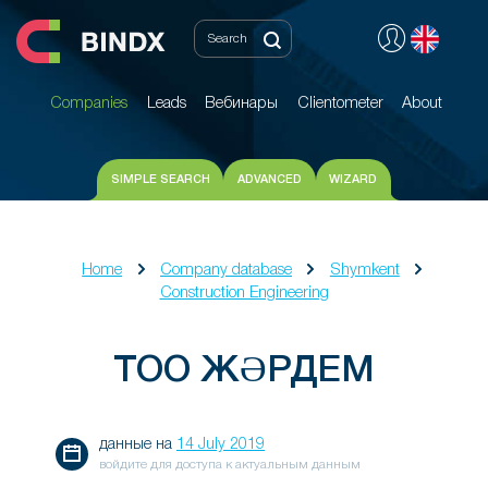
Companies
Leads
Вебинары
Clientometer
About
Companies
Leads
Вебинары
Clientometer
About
SIMPLE SEARCH
ADVANCED
WIZARD
Home
Company database
Shymkent
Construction Engineering
ТОО ЖӘРДЕМ
данные на
14 July 2019
войдите для доступа к актуальным данным