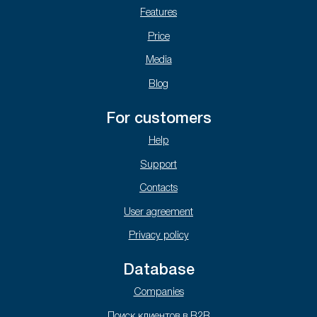
Features
Price
Media
Blog
For customers
Help
Support
Contacts
User agreement
Privacy policy
Database
Companies
Поиск клиентов в B2B