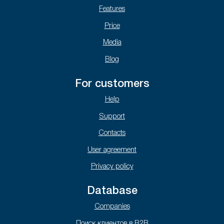
Features
Price
Media
Blog
For customers
Help
Support
Contacts
User agreement
Privacy policy
Database
Companies
Поиск клиентов в B2B