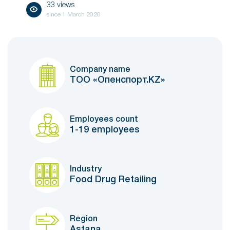
33 views
since
1 March 2020
Company name
ТОО «Опенспорт.KZ»
Employees count
1-19 employees
Industry
Food Drug Retailing
Region
Astana