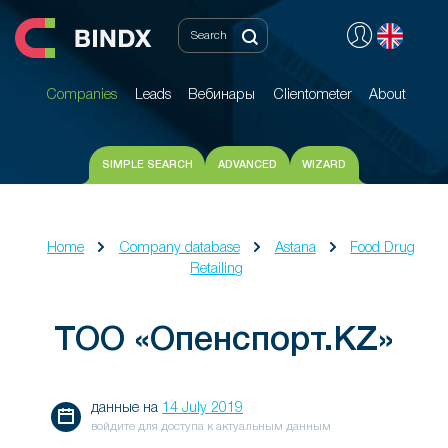
Companies
Leads
Вебинары
Clientometer
About
Companies
Leads
Вебинары
Clientometer
About
SIMPLE SEARCH
ADVANCED
WIZARD
Home
Company database
Astana
Food Drug
Retailing
ТОО «Опенспорт.KZ»
данные на
14 July 2019
войдите для доступа к актуальным данным