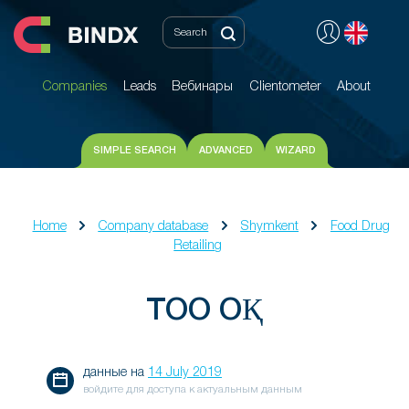
Companies
Leads
Вебинары
Clientometer
About
Companies
Leads
Вебинары
Clientometer
About
SIMPLE SEARCH
ADVANCED
WIZARD
Home
Company database
Shymkent
Food Drug
Retailing
ТОО ОҚ
данные на
14 July 2019
войдите для доступа к актуальным данным