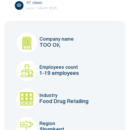
41 views
since
1 March 2020
Company name
ТОО ОҚ
Employees count
1-19 employees
Industry
Food Drug Retailing
Region
Shymkent