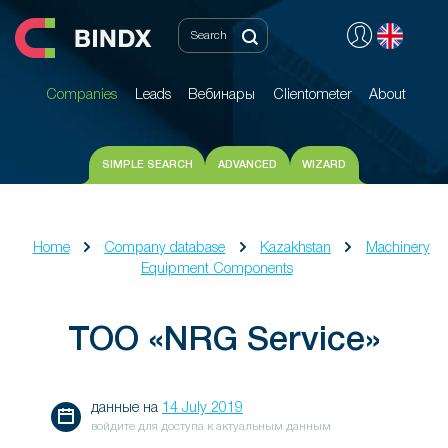
Companies
Leads
Вебинары
Clientometer
About
Companies
Leads
Вебинары
Clientometer
About
SIMPLE SEARCH
ADVANCED
WIZARD
Home
Company database
Kazakhstan
Machinery
Equipment Components
ТОО «NRG Service»
данные на
14 July 2019
войдите для доступа к актуальным данным