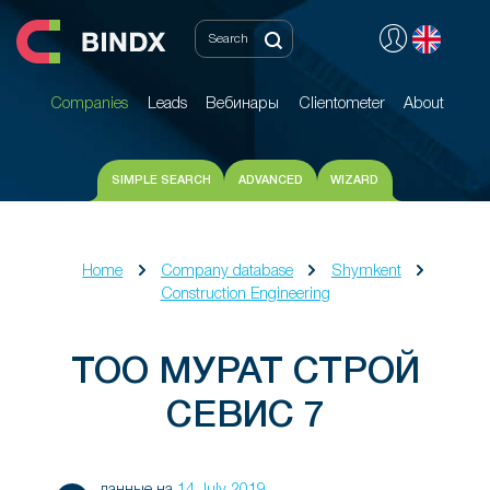
Companies
Leads
Вебинары
Clientometer
About
Companies
Leads
Вебинары
Clientometer
About
SIMPLE SEARCH
ADVANCED
WIZARD
Home
Company database
Shymkent
Construction Engineering
ТОО МУРАТ СТРОЙ
СЕВИС 7