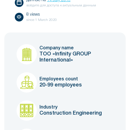
данные на
14 July 2019
войдите для доступа к актуальным данным
8 views
since
1 March 2020
Company name
ТОО «Infinity GROUP
International»
Employees count
20-99 employees
Industry
Construction Engineering