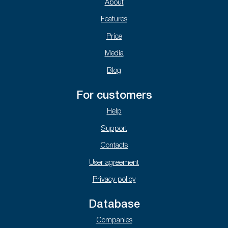
About
Features
Price
Media
Blog
For customers
Help
Support
Contacts
User agreement
Privacy policy
Database
Companies