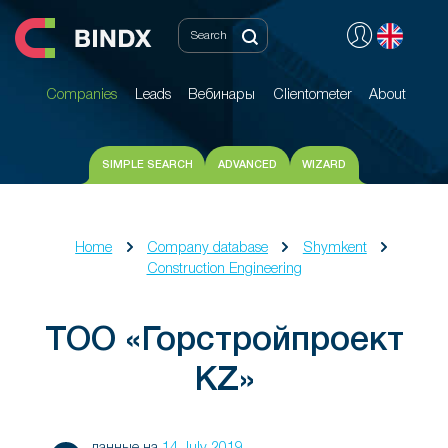
Companies
Leads
Вебинары
Clientometer
About
Companies
Leads
Вебинары
Clientometer
About
SIMPLE SEARCH
ADVANCED
WIZARD
Home
Company database
Shymkent
Construction Engineering
ТОО «Горстройпроект
KZ»