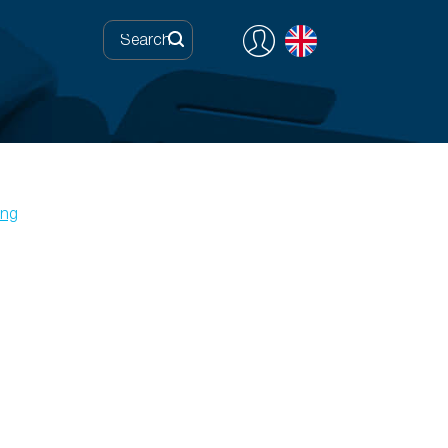
ing
0