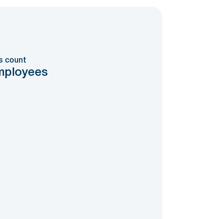
s count
mployees