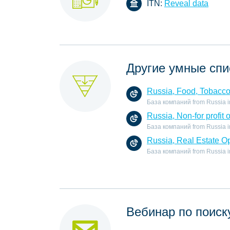
ITN:
Reveal data
Другие умные спи
Russia, Food, Tobacc
База компаний from Russia in
Russia, Non-for profit 
База компаний from Russia in t
Russia, Real Estate O
База компаний from Russia in 
Вебинар по поиск