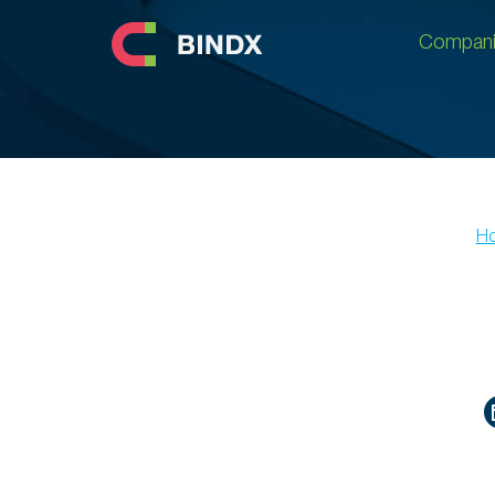
Compani
Compani
H