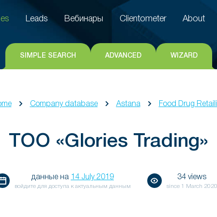
es
Leads
Вебинары
Clientometer
About
es
Leads
Вебинары
Clientometer
About
SIMPLE SEARCH
ADVANCED
WIZARD
ome
Company database
Astana
Food Drug Retail
ТОО «Glories Trading»
данные на
14 July 2019
34 views
войдите для доступа к актуальным данным
since
1 March 202