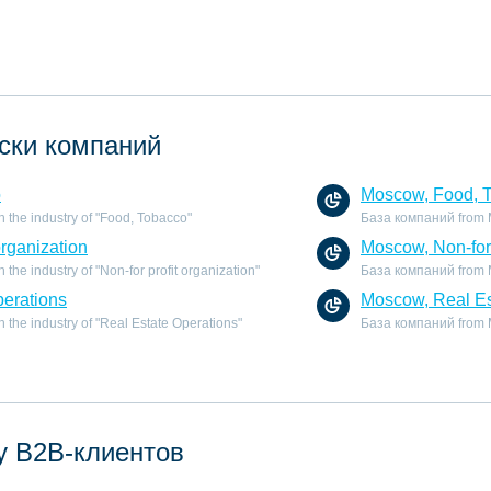
ски компаний
o
Moscow, Food, 
 the industry of "Food, Tobacco"
База компаний from M
organization
Moscow, Non-for 
he industry of "Non-for profit organization"
База компаний from Mo
perations
Moscow, Real Es
the industry of "Real Estate Operations"
База компаний from Mo
у B2B-клиентов