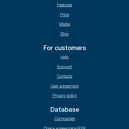
Features
Price
Media
Blog
For customers
Help
Support
Contacts
User agreement
Privacy policy
Database
Companies
Поиск клиентов в B2B