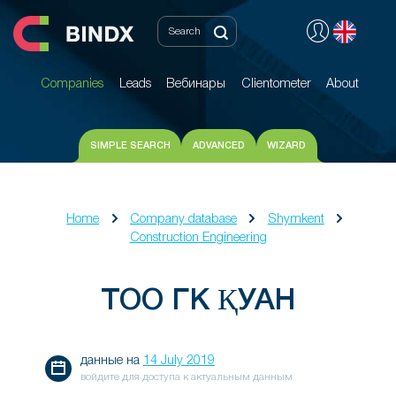
Companies
Leads
Вебинары
Clientometer
About
Companies
Leads
Вебинары
Clientometer
About
SIMPLE SEARCH
ADVANCED
WIZARD
Home
Company database
Shymkent
Construction Engineering
ТОО ГК ҚУАН
данные на
14 July 2019
войдите для доступа к актуальным данным