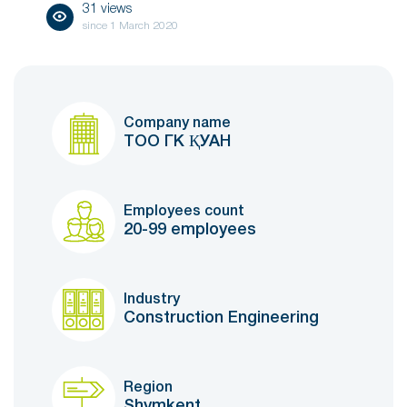
31 views
since
1 March 2020
Company name
ТОО ГК ҚУАН
Employees count
20-99 employees
Industry
Construction Engineering
Region
Shymkent