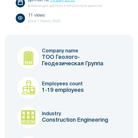
данные на
14 July 2019
войдите для доступа к актуальным данным
11 views
since
1 March 2020
Company name
ТОО Геолого-
Геодезическая Группа
Employees count
1-19 employees
Industry
Construction Engineering