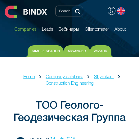
Companies
Leads
Вебинары
Clientometer
About
Companies
Leads
Вебинары
Clientometer
About
SIMPLE SEARCH
ADVANCED
WIZARD
Home
Company database
Shymkent
Construction Engineering
ТОО Геолого-
Геодезическая Группа