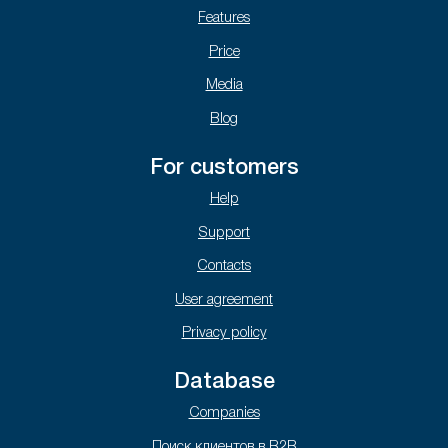
Features
Price
Media
Blog
For customers
Help
Support
Contacts
User agreement
Privacy policy
Database
Companies
Поиск клиентов в B2B