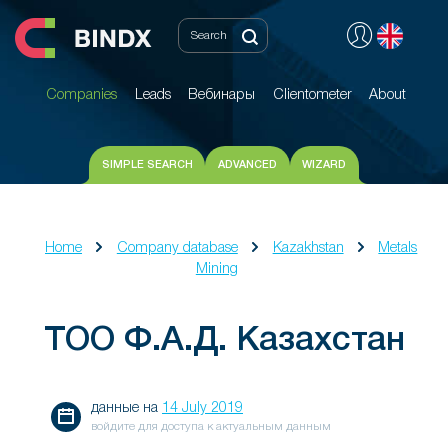
Companies
Leads
Вебинары
Clientometer
About
Companies
Leads
Вебинары
Clientometer
About
SIMPLE SEARCH
ADVANCED
WIZARD
Home
Company database
Kazakhstan
Metals
Mining
ТОО Ф.А.Д. Казахстан
данные на
14 July 2019
войдите для доступа к актуальным данным