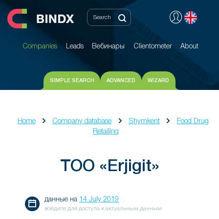
Companies
Leads
Вебинары
Clientometer
About
Companies
Leads
Вебинары
Clientometer
About
SIMPLE SEARCH
ADVANCED
WIZARD
Home
Company database
Shymkent
Food Drug
Retailing
ТОО «Erjigit»
данные на
14 July 2019
войдите для доступа к актуальным данным