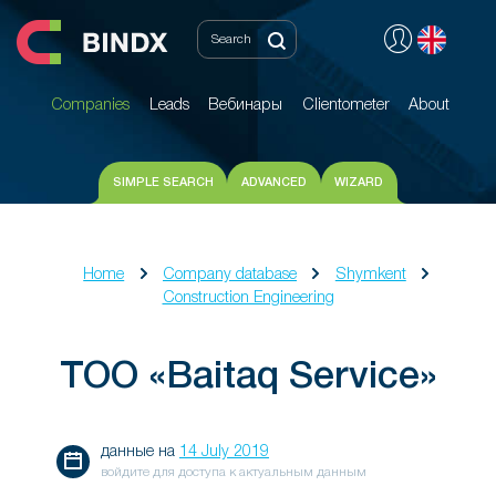
Companies
Leads
Вебинары
Clientometer
About
Companies
Leads
Вебинары
Clientometer
About
SIMPLE SEARCH
ADVANCED
WIZARD
Home
Company database
Shymkent
Construction Engineering
ТОО «Baitaq Service»
данные на
14 July 2019
войдите для доступа к актуальным данным