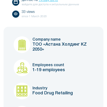
данные на
14 July 2019
войдите для доступа к актуальным данным
33 views
since
1 March 2020
Company name
ТОО «Астана Холдинг KZ
2050»
Employees count
1-19 employees
Industry
Food Drug Retailing