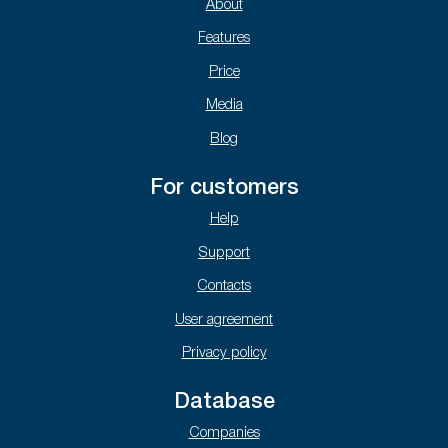
About
Features
Price
Media
Blog
For customers
Help
Support
Contacts
User agreement
Privacy policy
Database
Companies