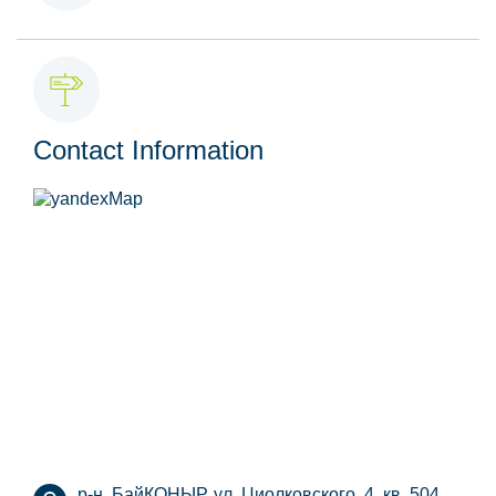
Contact Information
р-н. БайҚОҢЫР, ул. Циолковского, 4, кв. 504