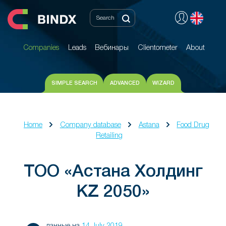
Companies
Leads
Вебинары
Clientometer
About
Companies
Leads
Вебинары
Clientometer
About
SIMPLE SEARCH
ADVANCED
WIZARD
Home
Company database
Astana
Food Drug
Retailing
ТОО «Астана Холдинг
KZ 2050»