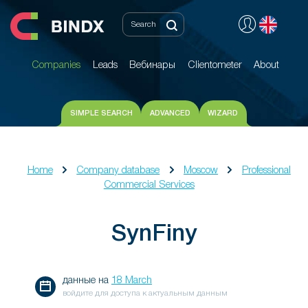
Companies
Leads
Вебинары
Clientometer
About
Companies
Leads
Вебинары
Clientometer
About
SIMPLE SEARCH
ADVANCED
WIZARD
Home
Company database
Moscow
Professional
Commercial Services
SynFiny
данные на
18 March
войдите для доступа к актуальным данным