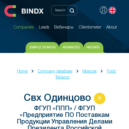
Companies
Leads
Вебинары
Clientometer
About
Companies
Leads
Вебинары
Clientometer
About
SIMPLE SEARCH
ADVANCED
WIZARD
Home
Company database
Moscow
Food,
Tobacco
Свх Одинцово
6
ФГУП «ППП» / ФГУП
«Предприятие ПО Поставкам
Продукции Управления Делами
Президента Российской