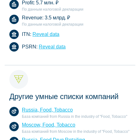
Profit:
5.7 млн.
₽
По данным налоговой декларации
Revenue:
3.5 млрд.
₽
По данным налоговой декларации
ITN:
Reveal data
PSRN:
Reveal data
Другие умные списки компаний
Russia, Food, Tobacco
База компаний from Russia in the industry of "Food, Tobacco"
Moscow, Food, Tobacco
База компаний from Moscow in the industry of "Food, Tobacco"
Russia, Food Drug Retailing