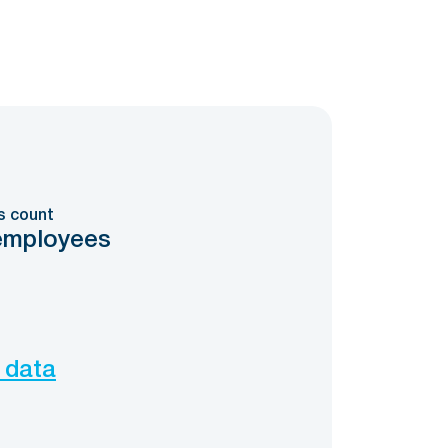
0
s count
employees
 data