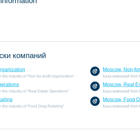
 information
ски компаний
organization
Moscow, Non-for 
he industry of "Non-for profit organization"
База компаний from Mo
perations
Moscow, Real Es
the industry of "Real Estate Operations"
База компаний from Mo
ailing
Moscow, Food Dr
the industry of "Food Drug Retailing"
База компаний from Mo