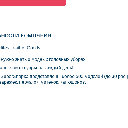
ьности компании
xtiles Leather Goods
о нужно знать о модных головных уборах!
ажные аксессуары на каждый день!
 SuperShapka представлены более 500 моделей (до 30 расцв
варежек, перчаток, митенок, капюшонов.