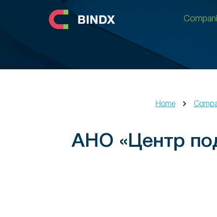
Compani
Compani
Home
Compa
АНО «Центр под