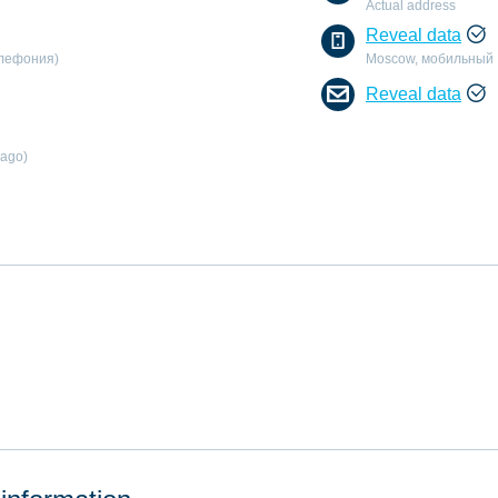
Actual address
Reveal data
елефония)
Moscow, мобильный
Reveal data
 ago)