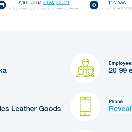
данные на
23 May 2021
11 views
войдите для доступа к актуальным данным
since
1 March 202
Employee
ka
20-99 
Phone
iles Leather Goods
Reveal