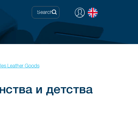
iles Leather Goods
нства и детства