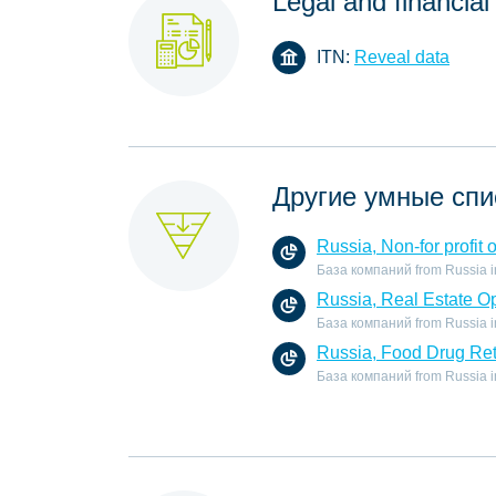
Legal and financial
ITN:
Reveal data
Другие умные спи
Russia, Non-for profit 
База компаний from Russia in t
Russia, Real Estate O
База компаний from Russia in 
Russia, Food Drug Ret
База компаний from Russia in 