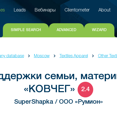
es
Leads
Вебинары
Clientometer
About
es
Leads
Вебинары
Clientometer
About
SIMPLE SEARCH
ADVANCED
WIZARD
ny database
Moscow
Textiles Apparel
Other Text
держки семьи, матери
«КОВЧЕГ»
2.4
SuperShapka / ООО «Румион»