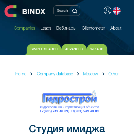
Companies
Leads
Вебинары
Clientometer
About
Companies
Leads
Вебинары
Clientometer
About
SIMPLE SEARCH
ADVANCED
WIZARD
Home
Company database
Moscow
Other
Студия имиджа