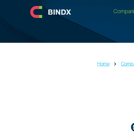
Compani
Compani
Home
Compa