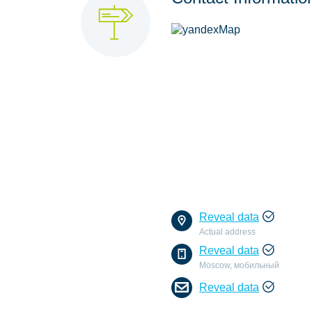
Reveal data
Actual address
Reveal data
Moscow, мобильный
Reveal data