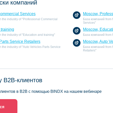
ски компаний
Commercial Services
Moscow, Profess
 the industry of "Professional Commercial
База компаний from M
Services"
training
Moscow, Educati
the industry of "Education and training"
База компаний from Mo
Parts Service Retailers
Moscow, Auto Veh
the industry of "Auto Vehicles Parts Service
База компаний from Mo
Retailers"
у B2B-клиентов
 клиентов в B2B с помощью BINDX на нашем вебинаре
ся