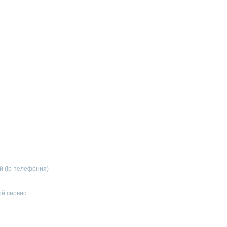
й (ip-телефония)
й сервис