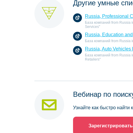
Другие умные спи
Russia, Professional 
База компаний from Russia in
Services"
Russia, Education and 
База компаний from Russia in 
Russia, Auto Vehicles 
База компаний from Russia in 
Retailers"
Вебинар по поиск
Узнайте как быстро найти
Зарегистрировать