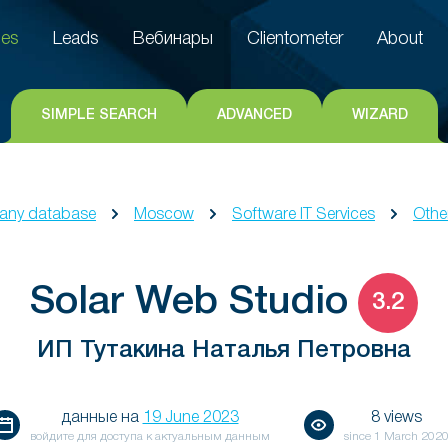
es
Leads
Вебинары
Clientometer
About
es
Leads
Вебинары
Clientometer
About
SIMPLE SEARCH
ADVANCED
WIZARD
ny database
Moscow
Software IT Services
Other
Solar Web Studio
3.2
ИП Тутакина Наталья Петровна
данные на
19 June 2023
8 views
войдите для доступа к актуальным данным
since
1 March 202