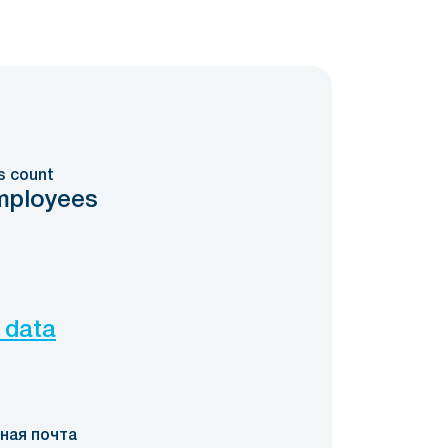
s count
mployees
 data
ная почта