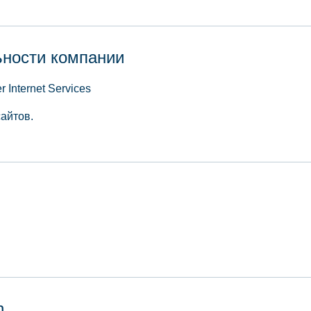
ьности компании
r Internet Services
айтов.
n