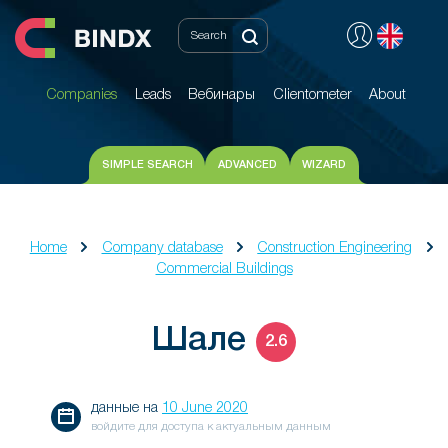
Companies
Leads
Вебинары
Clientometer
About
Companies
Leads
Вебинары
Clientometer
About
SIMPLE SEARCH
ADVANCED
WIZARD
Home
Company database
Construction Engineering
Commercial Buildings
Шале
2.6
данные на
10 June 2020
войдите для доступа к актуальным данным