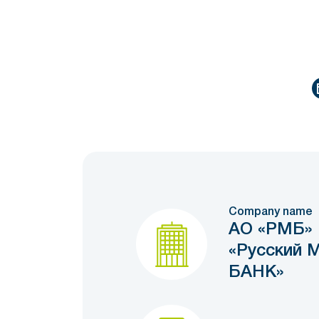
Company name
АО «РМБ» 
«Русский 
БАНК»