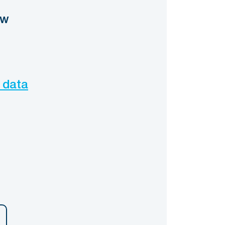
ow
 data