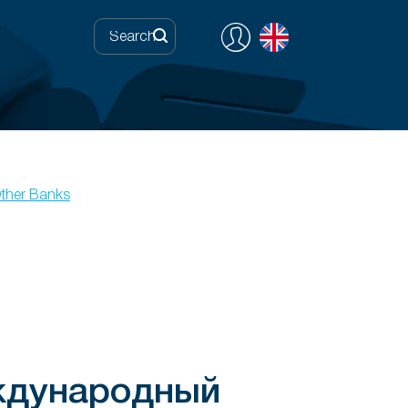
ther Banks
ждународный