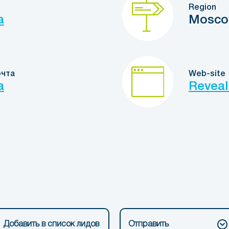
Region
a
Mosc
очта
Web-site
a
Reveal
Добавить в список лидов
Отправить