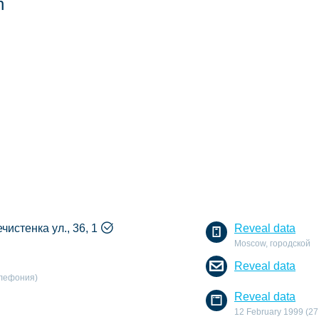
n
чистенка ул., 36, 1
Reveal data
Moscow, городской
Reveal data
елефония)
Reveal data
12 February 1999 (27