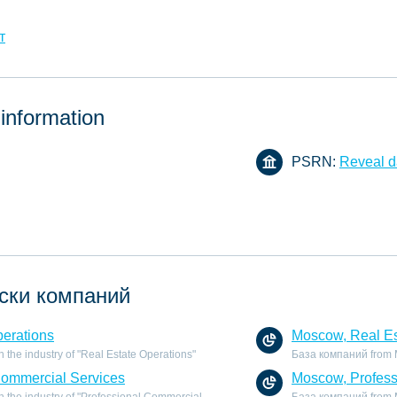
т
 information
PSRN:
Reveal d
ски компаний
perations
Moscow, Real Es
the industry of "Real Estate Operations"
База компаний from Mo
Commercial Services
Moscow, Profess