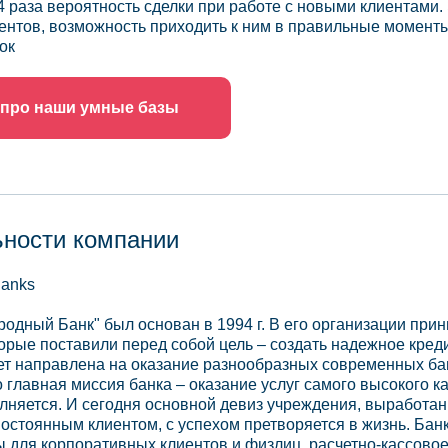
4 раза вероятность сделки при работе с новыми клиентами.
ентов, возможность приходить к ним в правильные моменты
ок
 про наши умные базы
ьности компании
Banks
одный Банк" был основан в 1994 г. В его организации прин
орые поставили перед собой цель – создать надежное кре
дет направлена на оказание разнообразных современных ба
о главная миссия банка – оказание услуг самого высокого 
лняется. И сегодня основной девиз учреждения, выработан
постоянным клиентом, с успехом претворяется в жизнь. Бан
ы для корпоративных клиентов и физлиц, расчетно-кассово