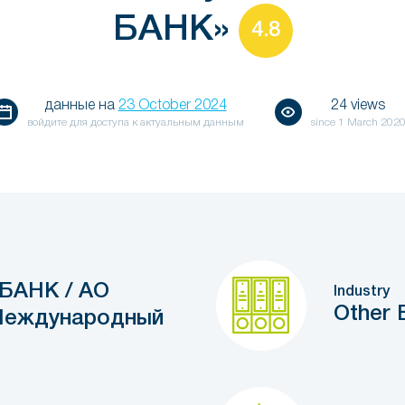
БАНК»
4.8
данные на
23 October 2024
24 views
войдите для доступа к актуальным данным
since
1 March 202
БАНК / АО
Industry
Other 
Международный