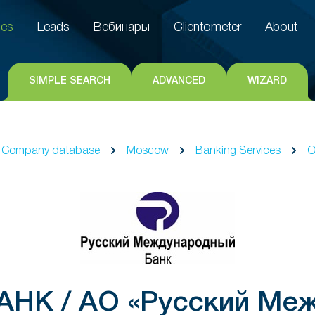
es
Leads
Вебинары
Clientometer
About
es
Leads
Вебинары
Clientometer
About
SIMPLE SEARCH
ADVANCED
WIZARD
Company database
Moscow
Banking Services
O
АНК / АО «Русский Ме