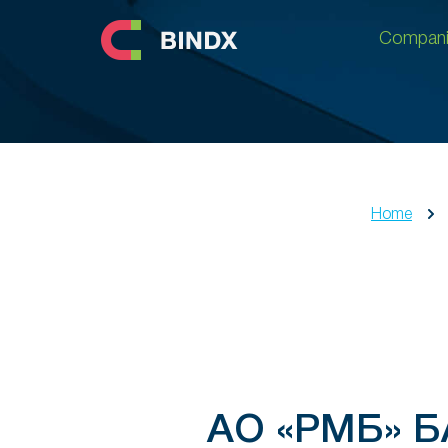
Compani
Compani
Home
АО «РМБ» Б