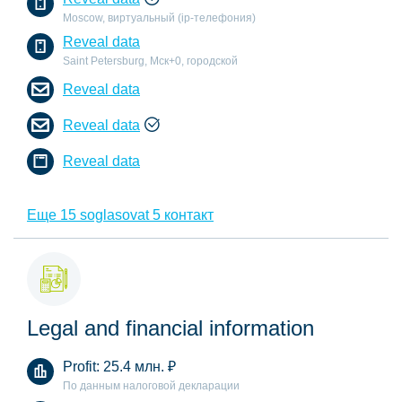
Moscow, виртуальный (ip-телефония)
Reveal data
Saint Petersburg, Мск+0, городской
Reveal data
Reveal data
Reveal data
Еще 15 soglasovat 5 контакт
Legal and financial information
Profit:
25.4 млн.
₽
По данным налоговой декларации