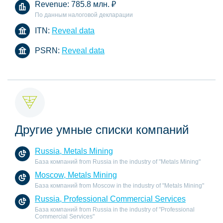
Revenue:
785.8 млн.
₽
По данным налоговой декларации
ITN:
Reveal data
PSRN:
Reveal data
Другие умные списки компаний
Russia, Metals Mining
База компаний from Russia in the industry of "Metals Mining"
Moscow, Metals Mining
База компаний from Moscow in the industry of "Metals Mining"
Russia, Professional Commercial Services
База компаний from Russia in the industry of "Professional
Commercial Services"