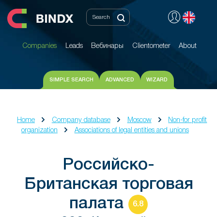
Companies
Leads
Вебинары
Clientometer
About
Companies
Leads
Вебинары
Clientometer
About
SIMPLE SEARCH
ADVANCED
WIZARD
Home
Company database
Moscow
Non-for profit
organization
Associations of legal entities and unions
Российско-
Британская торговая
палата
6.8