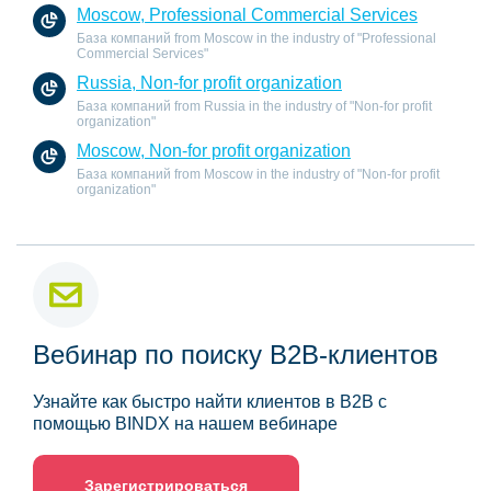
Moscow, Professional Commercial Services
База компаний from Moscow in the industry of "Professional
Commercial Services"
Russia, Non-for profit organization
База компаний from Russia in the industry of "Non-for profit
organization"
Moscow, Non-for profit organization
База компаний from Moscow in the industry of "Non-for profit
organization"
Вебинар по поиску B2B-клиентов
Узнайте как быстро найти клиентов в B2B с
помощью BINDX на нашем вебинаре
Зарегистрироваться