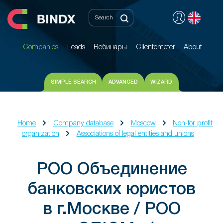
Companies
Leads
Вебинары
Clientometer
About
Companies
Leads
Вебинары
Clientometer
About
SIMPLE SEARCH
ADVANCED
WIZARD
Home
Company database
Moscow
Non-for profit
organization
Associations of legal entities and unions
РОО Объединение
банковских юристов
в г.Москве / РОО