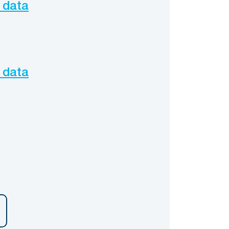
 data
 data