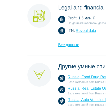
Legal and financial
Profit:
1.3 млн.
₽
По данным налоговой декл
ITN:
Reveal data
Все данные
Другие умные спи
Russia, Food Drug Ret
База компаний from Russia in 
Russia, Real Estate O
База компаний from Russia in 
Russia, Auto Vehicles 
База компаний from Russia in 