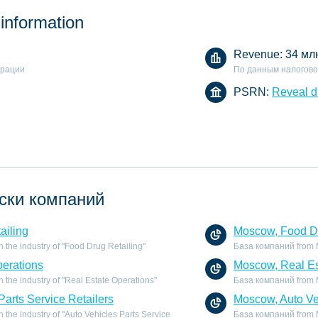
 information
Revenue:
34 мл
арации
По данным налогово
PSRN:
Reveal d
ски компаний
ailing
Moscow, Food Dr
the industry of "Food Drug Retailing"
База компаний from Mo
perations
Moscow, Real Es
the industry of "Real Estate Operations"
База компаний from Mo
Parts Service Retailers
Moscow, Auto Veh
the industry of "Auto Vehicles Parts Service
База компаний from Mo