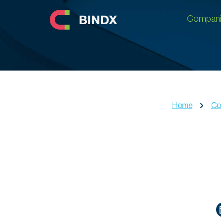
Compani
Compani
Home
Co