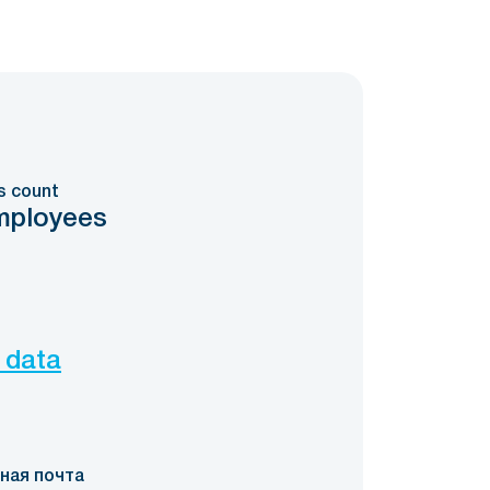
s count
mployees
 data
ная почта