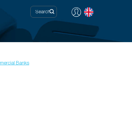
ercial Banks
0