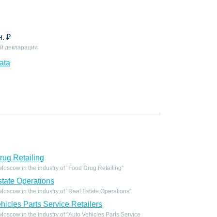
н.
₽
й декларации
ata
ug Retailing
scow in the industry of "Food Drug Retailing"
tate Operations
scow in the industry of "Real Estate Operations"
icles Parts Service Retailers
scow in the industry of "Auto Vehicles Parts Service