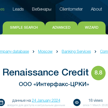
es
Leads
Вебинары
Clientometer
About
es
Leads
Вебинары
Clientometer
About
SIMPLE SEARCH
ADVANCED
WIZARD
mpany database
Moscow
Banking Services
Comm
Renaissance Credit
8.8
ООО «Интерфакс-ЦРКИ»
данные на
24 January 2024
18 views
войдите для доступа к актуальным данным
since
1 March 202