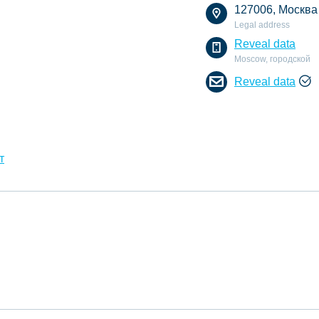
127006, Москва г
Legal address
Reveal data
Moscow, городской
Reveal data
т