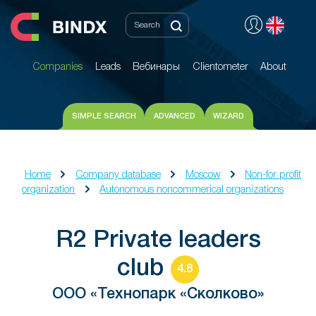
Companies
Leads
Вебинары
Clientometer
About
Companies
Leads
Вебинары
Clientometer
About
SIMPLE SEARCH
ADVANCED
WIZARD
Home
Company database
Moscow
Non-for profit
organization
Autonomous noncommerical organizations
R2 Private leaders
club
4.8
ООО «Технопарк «Сколково»