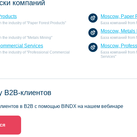
ски компаний
Products
Moscow, Paper F
the industry of "Paper Forest Products"
База компаний from Mo
Moscow, Metals 
the industry of "Metals Mining"
База компаний from Mo
Commercial Services
Moscow, Profess
 the industry of "Professional Commercial
База компаний from M
Services"
у B2B-клиентов
 клиентов в B2B с помощью BINDX на нашем вебинаре
ся