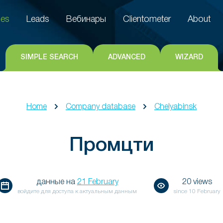
es
Leads
Вебинары
Clientometer
About
es
Leads
Вебинары
Clientometer
About
SIMPLE SEARCH
ADVANCED
WIZARD
Home
Company database
Chelyabinsk
Промцти
данные на
21 February
20 views
войдите для доступа к актуальным данным
since
10 February