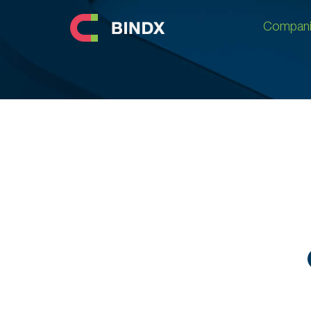
Compani
Compani