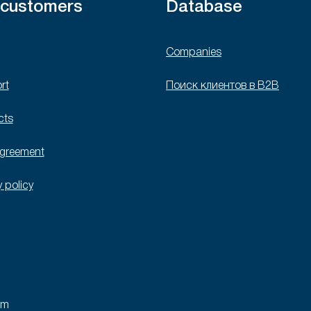
 customers
Database
Companies
rt
Поиск клиентов в B2B
cts
agreement
y policy
rm