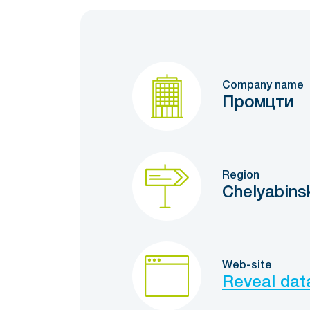
Company name
Промцти
Region
Chelyabins
Web-site
Reveal dat