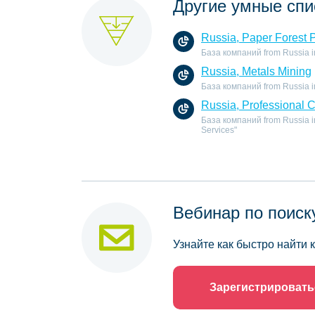
Другие умные спи
Russia, Paper Forest 
База компаний from Russia in 
Russia, Metals Mining
База компаний from Russia in 
Russia, Professional 
База компаний from Russia in
Services"
Вебинар по поиск
Узнайте как быстро найти
Зарегистрировать