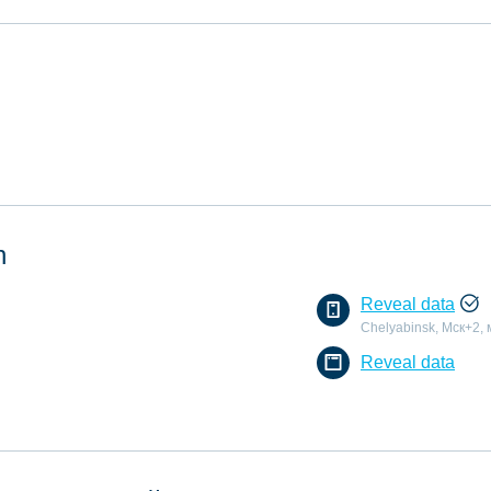
n
Reveal data
Chelyabinsk, Мск+2,
Reveal data