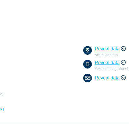
Reveal data
Actual address
Reveal data
Yekaterinburg, Мск+2
Reveal data
go)
кт