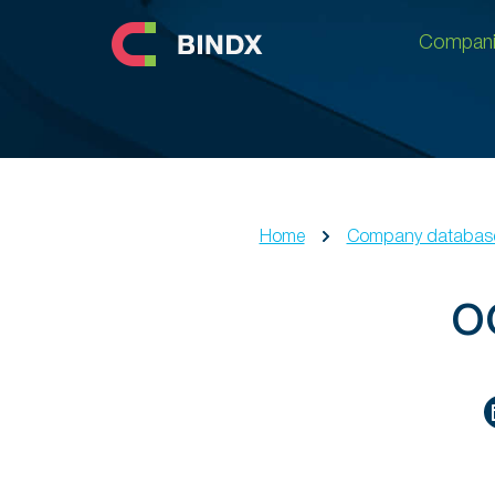
Compani
Compani
Home
Company databas
О