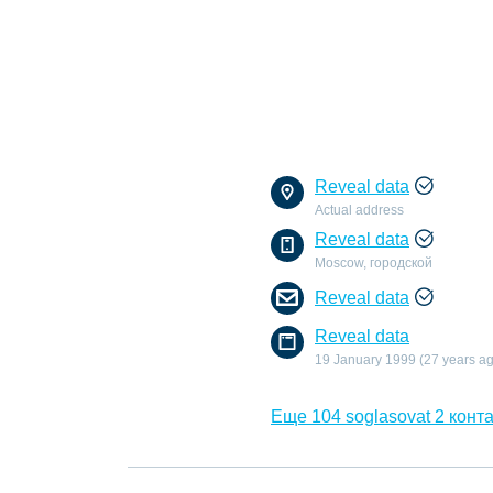
Reveal data
Actual address
Reveal data
Moscow, городской
Reveal data
Reveal data
19 January 1999 (27 years a
Еще 104 soglasovat 2 конта