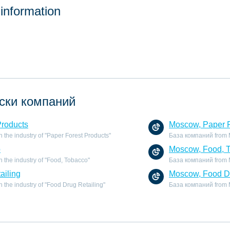
 information
ски компаний
Products
Moscow, Paper F
the industry of "Paper Forest Products"
База компаний from Mo
o
Moscow, Food, 
 the industry of "Food, Tobacco"
База компаний from M
ailing
Moscow, Food Dr
the industry of "Food Drug Retailing"
База компаний from Mo