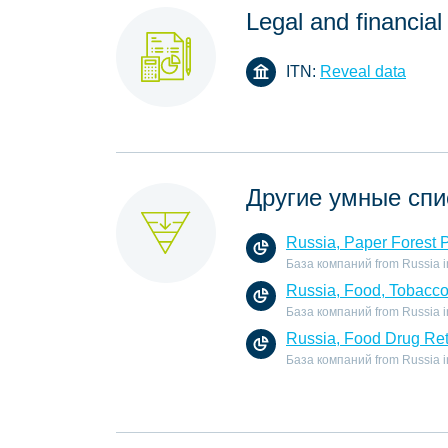
Legal and financial
ITN:
Reveal data
Другие умные спи
Russia, Paper Forest 
База компаний from Russia in 
Russia, Food, Tobacc
База компаний from Russia in
Russia, Food Drug Ret
База компаний from Russia in 