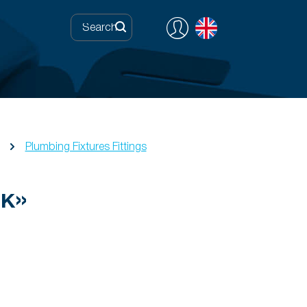
Plumbing Fixtures Fittings
к»
0