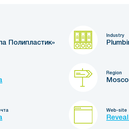
Industry
па Полипластик»
Plumbin
Region
a
Mosco
очта
Web-site
a
Reveal