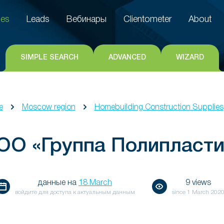
es
Leads
Вебинары
Clientometer
About
es
Leads
Вебинары
Clientometer
About
SIMPLE SEARCH
ADVANCED
WIZARD
e
Moscow region
Homebuilding Construction Supplies
ОО «Группа Полипласти
данные на
18 March
9 views
войдите для доступа к актуальным данным
since
1 March 202